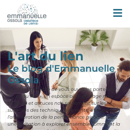
L'art du lien
Le blog d'Emmanuelle
Ossola
Je suis enchantée de vous ouvrir les portes de
« L’art du lien », un espace où je partage mes
pensées et astuces non seulement sur les
subtilités des techniques de vente, et aussi sur
l’amélioration de la performance globale. C’est
une invitation à explorer ensemble comment la