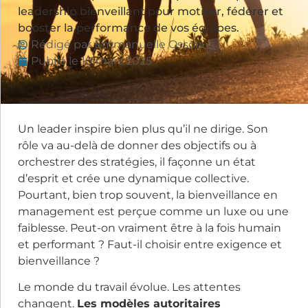
leadership bienveillant pour motiver, fédérer et
booster la performance de vos équipes.
Rédigé par
Emmanuelle Ossola
Publié le
10 mars 2025
Un leader inspire bien plus qu’il ne dirige. Son
rôle va au-delà de donner des objectifs ou à
orchestrer des stratégies, il façonne un état
d’esprit et crée une dynamique collective.
Pourtant, bien trop souvent, la bienveillance en
management est perçue comme un luxe ou une
faiblesse. Peut-on vraiment être à la fois humain
et performant ? Faut-il choisir entre exigence et
bienveillance ?
Le monde du travail évolue. Les attentes
changent.
Les modèles autoritaires