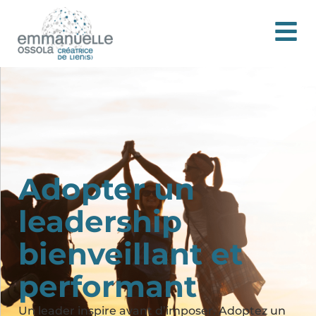
Adopter un
leadership
bienveillant et
performant
Un leader inspire avant d’imposer. Adoptez un