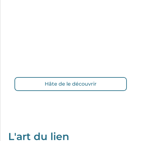
J’y partage les clés qui m’ont permis de faire
évoluer ma relation à la vente, en y intégrant
des notions de
jeu, de corps et de lien à
soi
.
Un ouvrage pensé comme un
compagnon
de route
, pour vous aider à avancer à votre
rythme et retrouver le plaisir de parler de
votre activité… sans pression.
Disponible en version papier ou PDF.
Hâte de le découvrir
L'art du lien