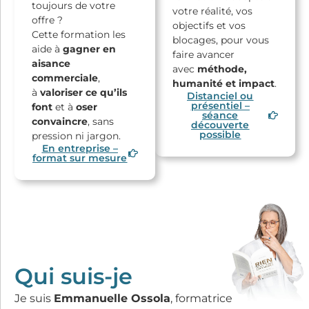
toujours de votre
votre réalité, vos
offre ?
objectifs et vos
Cette formation les
blocages, pour vous
aide à
gagner en
faire avancer
aisance
avec
méthode,
commerciale
,
humanité et impact
.
à
valoriser ce qu’ils
Distanciel ou
présentiel –
font
et à
oser
séance
convaincre
, sans
découverte
possible
pression ni jargon.
En entreprise –
format sur mesure
Qui suis-je
Je suis
Emmanuelle Ossola
, formatrice