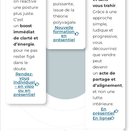
on réactive
puissante,
vous trahir
.
une posture
issue de la
Grâce à une
plus juste.
théorie
approche
C’est
polyvagale.
simple,
un
boost
Nouvelle
ludique et
formation
immédiat
en
progressive,
de clarté et
présentiel
vous
d’énergie
,
découvrirez
pour ne pas
que vendre
rester figé
peut
dans le
devenir
doute.
un
acte de
Rendez-
vous
partage et
individuel
d’alignement
,
– en visio
ou en
et non une
présentiel
lutte
intérieure.
En
présentiel
En ligne