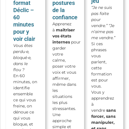
jeu
format
postures
“Je ne suis
Déclic –
de la
pas faite
60
confiance
pour
minutes
Apprenez
vendre.” “Je
à
maîtriser
pour y
n’aime pas
vos états
me vendre.”
voir clair
internes
pour
Si ces
Vous êtes
garder
phrases
perdu·e,
votre
vous
bloqué·e,
calme,
parlent,
dans le
poser votre
cette
flou ?
voix et vous
formation
En 60
affirmer,
est pour
minutes, on
même dans
vous.
identifie
les
Vous y
ensemble
situations
apprendrez
ce qui vous
les plus
à
freine, on
stressantes.
vendre
sans
dénoue ce
Une
forcer, sans
qui vous
approche
manipuler,
bloque, et
simple et
et sans